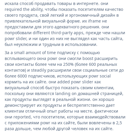
искала способ продавать товары в интернете. они
required the ability, чтобы показать посетителям качество
своего продукта, свой легкий и эргономичный дизайн в
привлекательной визуальной форме. их iframe не
предоставили для этого адекватного решения. они
попробовали different third-party apps, прежде чем нашли
powr slider, и ни один из них не выглядел как часть сайта,
был неуклюжим и трудным в использовании.
За a small amount of time подписку с помощью
всплывающего окна powr они смогли boost расширить
свои контакты более чем на 250% (более 600 реальных
контактов) и steadily расширили свои социальные сети до
более 6000 подписчиков, использующих powr social
кормить на их сайте. они added powr slider как
визуальный способ быстро показать своим клиентам,
поскольку они являются landing on домашней страницей,
как продукты выглядят в реальной жизни. он хорошо
демонстрирует их продукты и беспрепятственно дает
клиентам отличный опыт работы на месте. фактически
они reported, что посетители, которые взаимодействовали
с приложениями powr на их сайте, были вовлечены в 2,5
раза дольше, чем любой другой человек на их сайте.