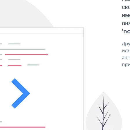
св
им
он
'no
Дру
исх
abr
при