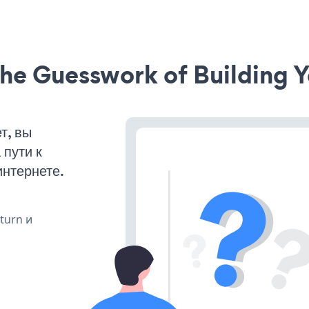
he Guesswork of Building Y
т, вы
пути к
интернете.
 turn и