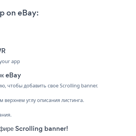
p on eBay:
WR
 your app
ок eBay
ю, чтобы добавить свое Scrolling banner.
м верхнем углу описания листинга.
ания.
фире Scrolling banner!