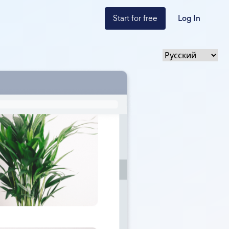
Start for free
Log In