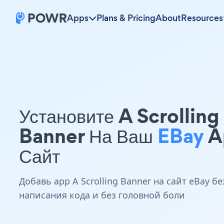
Apps
Plans & Pricing
About
Resources
Установите A Scrolling
Banner На Ваш
EBay
A
Сайт
Добавь app A Scrolling Banner на сайт eBay бе
написания кода и без головной боли