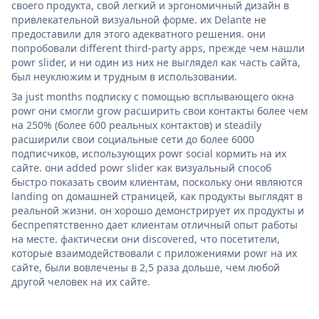
своего продукта, свой легкий и эргономичный дизайн в
привлекательной визуальной форме. их Delante не
предоставили для этого адекватного решения. они
попробовали different third-party apps, прежде чем нашли
powr slider, и ни один из них не выглядел как часть сайта,
был неуклюжим и трудным в использовании.
За just months подписку с помощью всплывающего окна
powr они смогли grow расширить свои контакты более чем
на 250% (более 600 реальных контактов) и steadily
расширили свои социальные сети до более 6000
подписчиков, использующих powr social кормить на их
сайте. они added powr slider как визуальный способ
быстро показать своим клиентам, поскольку они являются
landing on домашней страницей, как продукты выглядят в
реальной жизни. он хорошо демонстрирует их продукты и
беспрепятственно дает клиентам отличный опыт работы
на месте. фактически они discovered, что посетители,
которые взаимодействовали с приложениями powr на их
сайте, были вовлечены в 2,5 раза дольше, чем любой
другой человек на их сайте.