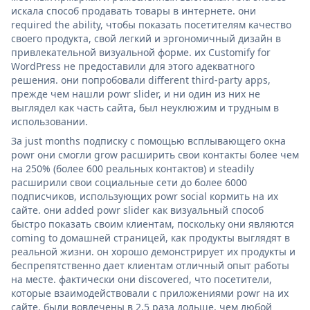
искала способ продавать товары в интернете. они
required the ability, чтобы показать посетителям качество
своего продукта, свой легкий и эргономичный дизайн в
привлекательной визуальной форме. их Customify for
WordPress не предоставили для этого адекватного
решения. они попробовали different third-party apps,
прежде чем нашли powr slider, и ни один из них не
выглядел как часть сайта, был неуклюжим и трудным в
использовании.
За just months подписку с помощью всплывающего окна
powr они смогли grow расширить свои контакты более чем
на 250% (более 600 реальных контактов) и steadily
расширили свои социальные сети до более 6000
подписчиков, использующих powr social кормить на их
сайте. они added powr slider как визуальный способ
быстро показать своим клиентам, поскольку они являются
coming to домашней страницей, как продукты выглядят в
реальной жизни. он хорошо демонстрирует их продукты и
беспрепятственно дает клиентам отличный опыт работы
на месте. фактически они discovered, что посетители,
которые взаимодействовали с приложениями powr на их
сайте, были вовлечены в 2,5 раза дольше, чем любой