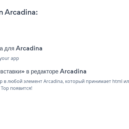
n Arcadina:
да для Arcadina
 your app
 вставки» в редакторе Arcadina
p в любой элемент Arcadina, который принимает html и
 Top появится!