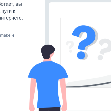
отает, вы
пути к
интернете.
, make и