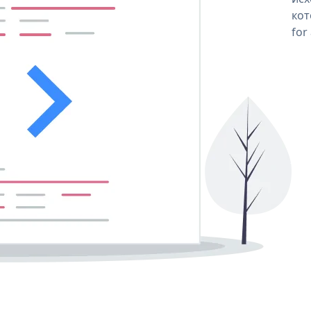
кот
for