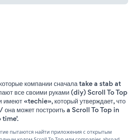
которые компании сначала take a stab at
лают все своими руками (diy) Scroll To Top
и имеют «techie», который утверждает, что
 / она может построить a Scroll To Top in
 time'.
гие пытаются найти приложения с открытым
одным кодом Scroll To Top или companies abroad,