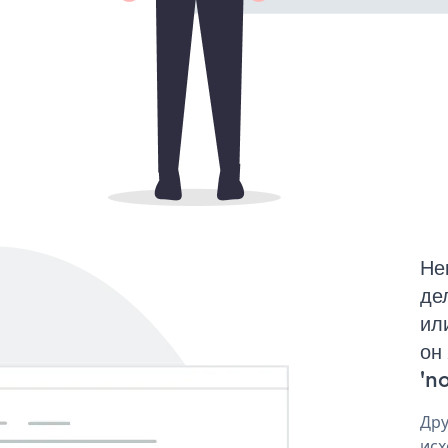
Не
де
ил
он
'no
Дру
исх