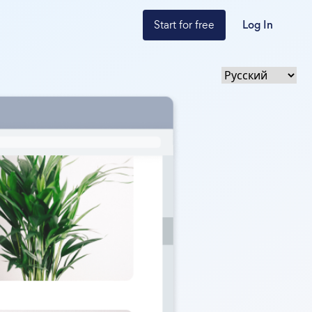
Start for free
Log In