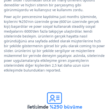
powr slider'ı bulmadan önce bir many different options
denediler ve hiçbiri sitenin bir parçasıymış gibi
görünmüyordu ve kullanışsız ve kullanımı zordu.
Powr açılır penceresine kaydolma just months işleminde,
kişilerini %250'nin üzerinde grow (600'ün üzerinde gerçek
kişi) başardılar ve powr sosyal kullanarak steadily sosyal
medyalarını 6000'den fazla takipçiye ulaştırdılar. kendi
sitelerinde besleyin. ürünlerin gerçek hayatta nasıl
göründüğünü ana sayfada added olarak müşterilerine hızlı
bir şekilde göstermenin görsel bir yolu olarak coming to powr
slider. ürünlerini iyi bir şekilde sergiliyor ve müşterilere
mükemmel bir yerinde deneyim yaşatıyor. aslında, sitelerinde
powr uygulamalarıyla etkileşime giren ziyaretçilerin
sitelerindeki diğer kişilerden 2,5 kat daha uzun süre
etkileşimde bulundukları reported.
İletişimde
%250 büyüme