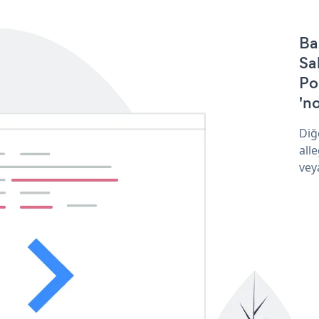
Ba
Sa
Po
'no
Diğ
all
vey