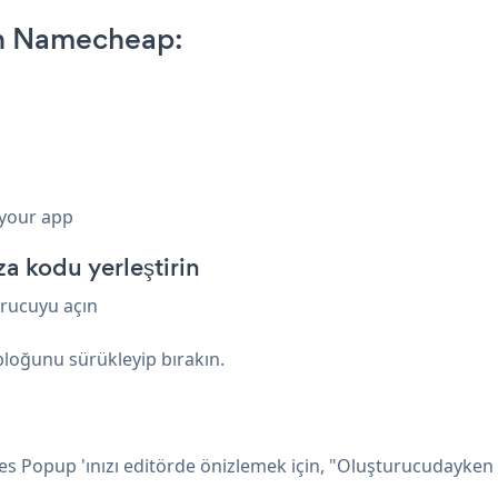
on Namecheap:
 your app
 kodu yerleştirin
urucuyu açın
bloğunu sürükleyip bırakın.
es Popup 'ınızı editörde önizlemek için, "Oluşturucudayken iç