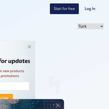
Start for free
Log In