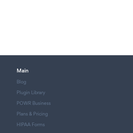
Main
Blog
Plugin Library
POWR Business
Plans & Pricing
HIPAA Forms