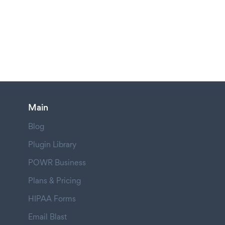
Main
Blog
Plugin Library
POWR Business
Plans & Pricing
HIPAA Forms
Email Blast