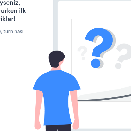
iyseniz,
rurken ilk
ikler!
, turn nasıl