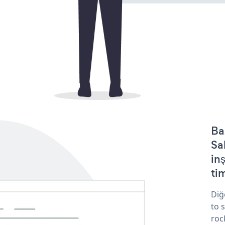
Ba
Sa
in
tim
Diğ
to 
roc