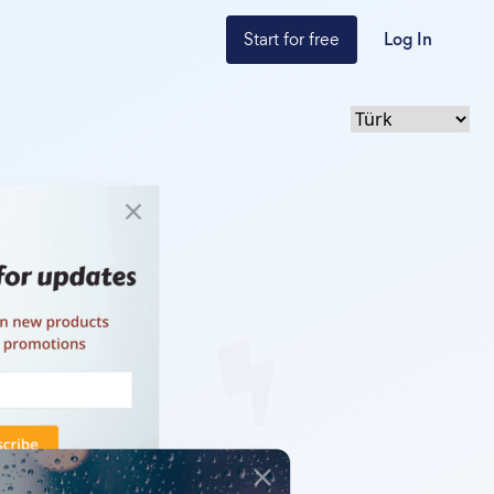
Start for free
Log In