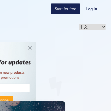
Start for free
Log In