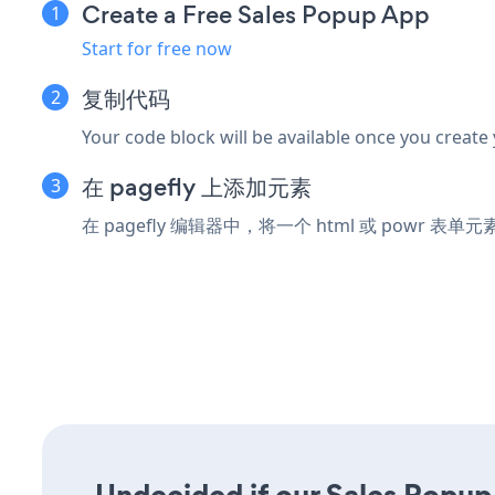
Create a Free Sales Popup App
Start for free now
复制代码
Your code block will be available once you create
在 pagefly 上添加元素
在 pagefly 编辑器中，将一个 html 或 pow
Undecided if our Sales Popup 