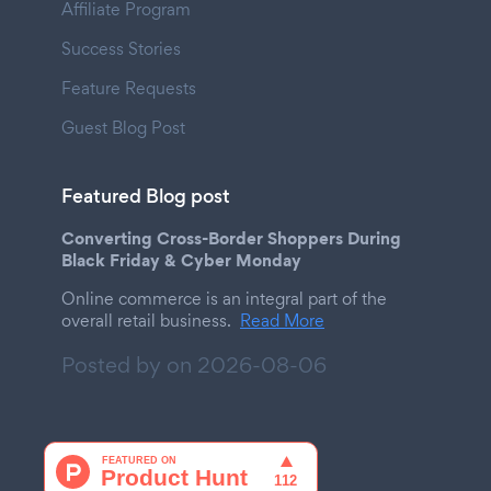
Affiliate Program
Success Stories
Feature Requests
Guest Blog Post
Featured Blog post
Converting Cross-Border Shoppers During
Black Friday & Cyber Monday
Online commerce is an integral part of the
overall retail business.
Read More
Posted by on
2026-08-06