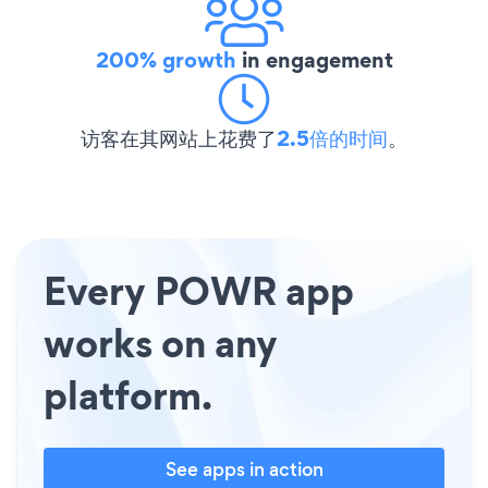
200% growth
in engagement
访客在其网站上花费了
2.5倍的时间
。
Every POWR app
works on any
platform.
See apps in action