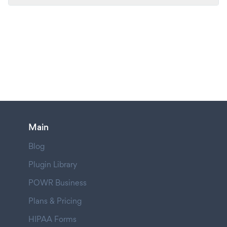
Main
Blog
Plugin Library
POWR Business
Plans & Pricing
HIPAA Forms