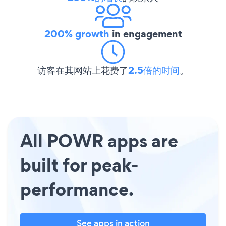
200% growth
in engagement
访客在其网站上花费了
2.5倍的时间
。
All POWR apps are
built for peak-
performance.
See apps in action