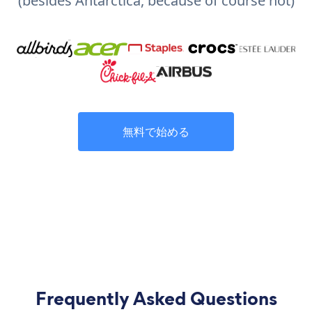
(besides Antarctica, because of course not)
無料で始める
Frequently Asked Questions