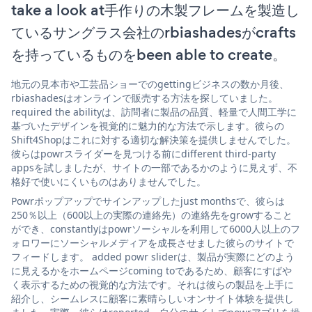
take a look at手作りの木製フレームを製造し
ているサングラス会社のrbiashadesがcrafts
を持っているものをbeen able to create。
地元の見本市や工芸品ショーでのgettingビジネスの数か月後、
rbiashadesはオンラインで販売する方法を探していました。
required the abilityは、訪問者に製品の品質、軽量で人間工学に
基づいたデザインを視覚的に魅力的な方法で示します。彼らの
Shift4Shopはこれに対する適切な解決策を提供しませんでした。
彼らはpowrスライダーを見つける前にdifferent third-party
appsを試しましたが、サイトの一部であるかのように見えず、不
格好で使いにくいものはありませんでした。
Powrポップアップでサインアップしたjust monthsで、彼らは
250％以上（600以上の実際の連絡先）の連絡先をgrowすること
ができ、constantlyはpowrソーシャルを利用して6000人以上のフ
ォロワーにソーシャルメディアを成長させました彼らのサイトで
フィードします。 added powr sliderは、製品が実際にどのよう
に見えるかをホームページcoming toであるため、顧客にすばや
く表示するための視覚的な方法です。それは彼らの製品を上手に
紹介し、シームレスに顧客に素晴らしいオンサイト体験を提供し