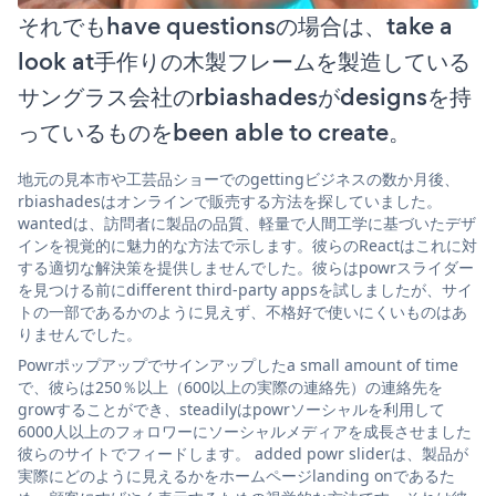
それでもhave questionsの場合は、take a
look at手作りの木製フレームを製造している
サングラス会社のrbiashadesがdesignsを持
っているものをbeen able to create。
地元の見本市や工芸品ショーでのgettingビジネスの数か月後、
rbiashadesはオンラインで販売する方法を探していました。
wantedは、訪問者に製品の品質、軽量で人間工学に基づいたデザ
インを視覚的に魅力的な方法で示します。彼らのReactはこれに対
する適切な解決策を提供しませんでした。彼らはpowrスライダー
を見つける前にdifferent third-party appsを試しましたが、サイ
トの一部であるかのように見えず、不格好で使いにくいものはあ
りませんでした。
Powrポップアップでサインアップしたa small amount of time
で、彼らは250％以上（600以上の実際の連絡先）の連絡先を
growすることができ、steadilyはpowrソーシャルを利用して
6000人以上のフォロワーにソーシャルメディアを成長させました
彼らのサイトでフィードします。 added powr sliderは、製品が
実際にどのように見えるかをホームページlanding onであるた