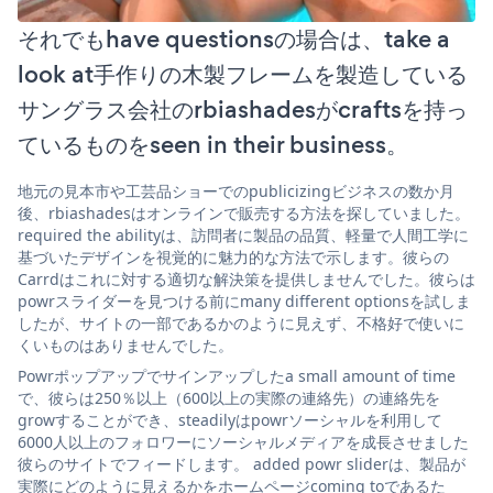
それでもhave questionsの場合は、take a
look at手作りの木製フレームを製造している
サングラス会社のrbiashadesがcraftsを持っ
ているものをseen in their business。
地元の見本市や工芸品ショーでのpublicizingビジネスの数か月
後、rbiashadesはオンラインで販売する方法を探していました。
required the abilityは、訪問者に製品の品質、軽量で人間工学に
基づいたデザインを視覚的に魅力的な方法で示します。彼らの
Carrdはこれに対する適切な解決策を提供しませんでした。彼らは
powrスライダーを見つける前にmany different optionsを試しま
したが、サイトの一部であるかのように見えず、不格好で使いに
くいものはありませんでした。
Powrポップアップでサインアップしたa small amount of time
で、彼らは250％以上（600以上の実際の連絡先）の連絡先を
growすることができ、steadilyはpowrソーシャルを利用して
6000人以上のフォロワーにソーシャルメディアを成長させました
彼らのサイトでフィードします。 added powr sliderは、製品が
実際にどのように見えるかをホームページcoming toであるた