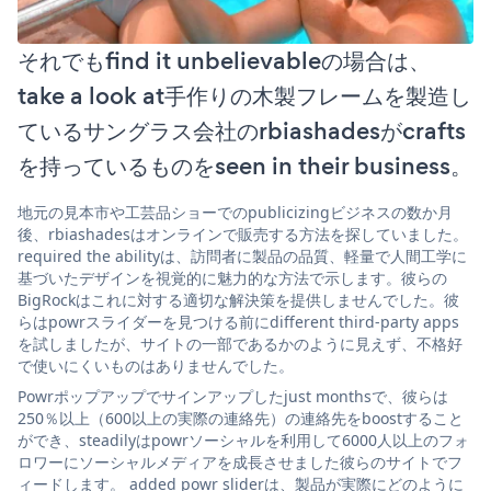
それでもfind it unbelievableの場合は、
take a look at手作りの木製フレームを製造し
ているサングラス会社のrbiashadesがcrafts
を持っているものをseen in their business。
地元の見本市や工芸品ショーでのpublicizingビジネスの数か月
後、rbiashadesはオンラインで販売する方法を探していました。
required the abilityは、訪問者に製品の品質、軽量で人間工学に
基づいたデザインを視覚的に魅力的な方法で示します。彼らの
BigRockはこれに対する適切な解決策を提供しませんでした。彼
らはpowrスライダーを見つける前にdifferent third-party apps
を試しましたが、サイトの一部であるかのように見えず、不格好
で使いにくいものはありませんでした。
Powrポップアップでサインアップしたjust monthsで、彼らは
250％以上（600以上の実際の連絡先）の連絡先をboostすること
ができ、steadilyはpowrソーシャルを利用して6000人以上のフォ
ロワーにソーシャルメディアを成長させました彼らのサイトでフ
ィードします。 added powr sliderは、製品が実際にどのように