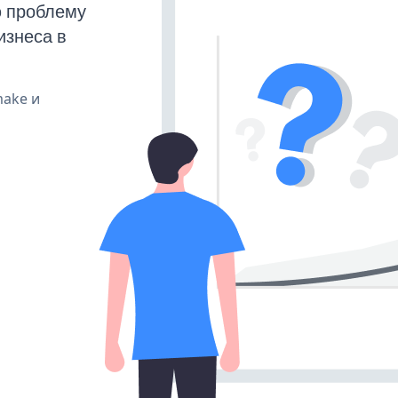
ю проблему
изнеса в
make и