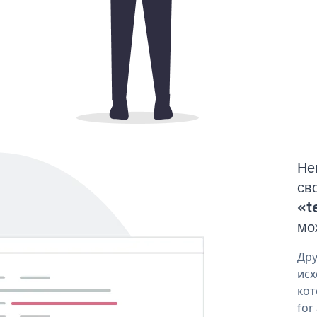
Не
св
«t
мо
Дру
исх
кот
for