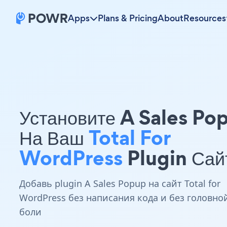
Apps
Plans & Pricing
About
Resources
Установите A Sales Po
На Ваш
Total For
WordPress
Plugin Сай
Добавь plugin A Sales Popup на сайт Total for
WordPress без написания кода и без головно
боли