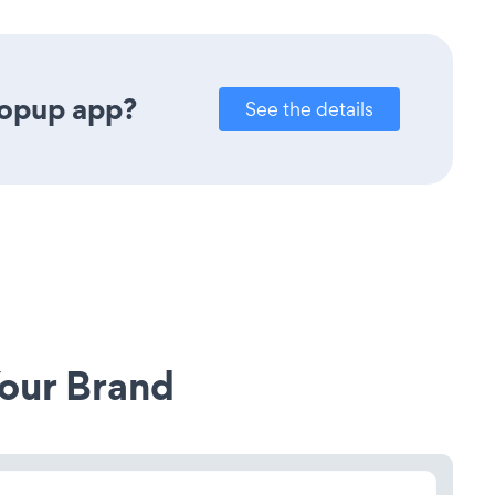
Popup app?
See the details
our Brand