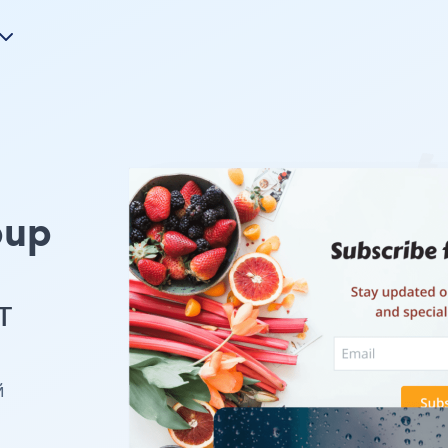
pup
т
й