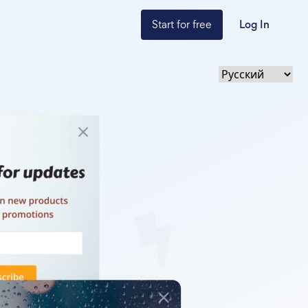
Start for free
Log In