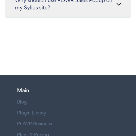
Why should I use POWR Sales Popup on
my Sylius site?
Main
Blog
Plugin Library
POWR Business
Plans & Pricing