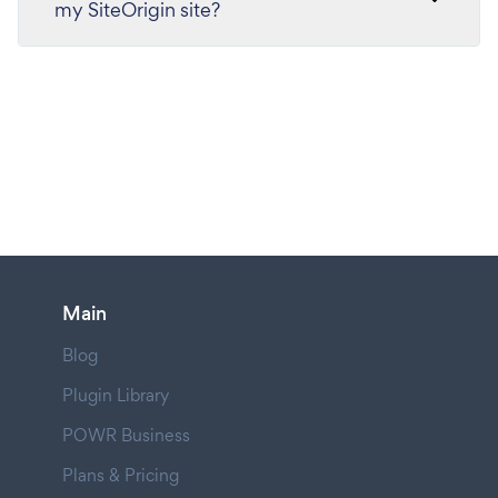
my SiteOrigin site?
Main
Blog
Plugin Library
POWR Business
Plans & Pricing