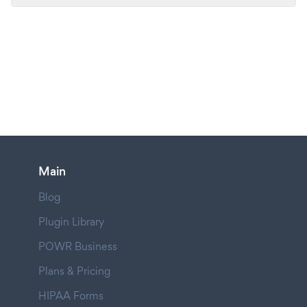
Main
Blog
Plugin Library
POWR Business
Plans & Pricing
HIPAA Forms