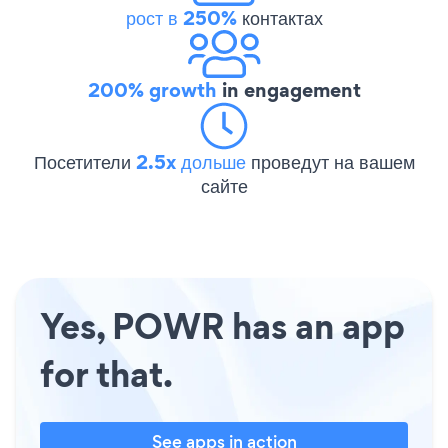
рост в 250%
контактах
200% growth
in engagement
Посетители
2.5x дольше
проведут на вашем
сайте
Yes, POWR has an app
for that.
See apps in action