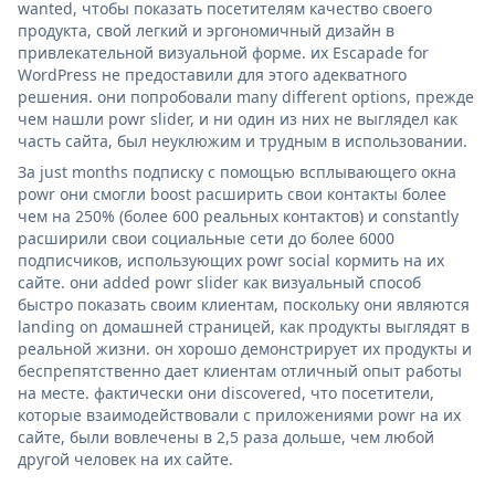
wanted, чтобы показать посетителям качество своего
продукта, свой легкий и эргономичный дизайн в
привлекательной визуальной форме. их Escapade for
WordPress не предоставили для этого адекватного
решения. они попробовали many different options, прежде
чем нашли powr slider, и ни один из них не выглядел как
часть сайта, был неуклюжим и трудным в использовании.
За just months подписку с помощью всплывающего окна
powr они смогли boost расширить свои контакты более
чем на 250% (более 600 реальных контактов) и constantly
расширили свои социальные сети до более 6000
подписчиков, использующих powr social кормить на их
сайте. они added powr slider как визуальный способ
быстро показать своим клиентам, поскольку они являются
landing on домашней страницей, как продукты выглядят в
реальной жизни. он хорошо демонстрирует их продукты и
беспрепятственно дает клиентам отличный опыт работы
на месте. фактически они discovered, что посетители,
которые взаимодействовали с приложениями powr на их
сайте, были вовлечены в 2,5 раза дольше, чем любой
другой человек на их сайте.