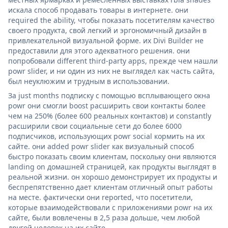
искала способ продавать товары в интернете. они
required the ability, чтобы показать посетителям качество
своего продукта, свой легкий и эргономичный дизайн в
привлекательной визуальной форме. их Divi Builder не
предоставили для этого адекватного решения. они
попробовали different third-party apps, прежде чем нашли
powr slider, и ни один из них не выглядел как часть сайта,
был неуклюжим и трудным в использовании.
За just months подписку с помощью всплывающего окна
powr они смогли boost расширить свои контакты более
чем на 250% (более 600 реальных контактов) и constantly
расширили свои социальные сети до более 6000
подписчиков, использующих powr social кормить на их
сайте. они added powr slider как визуальный способ
быстро показать своим клиентам, поскольку они являются
landing on домашней страницей, как продукты выглядят в
реальной жизни. он хорошо демонстрирует их продукты и
беспрепятственно дает клиентам отличный опыт работы
на месте. фактически они reported, что посетители,
которые взаимодействовали с приложениями powr на их
сайте, были вовлечены в 2,5 раза дольше, чем любой
другой человек на их сайте.