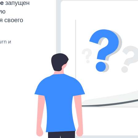
e запущен
ую
я своего
urn и