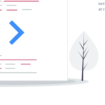
кот
at 