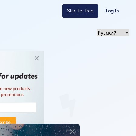
Start for free
Log In