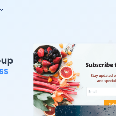
pup
ss