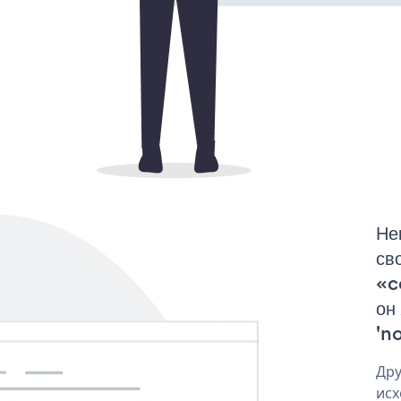
Не
св
«c
он
'no
Дру
исх