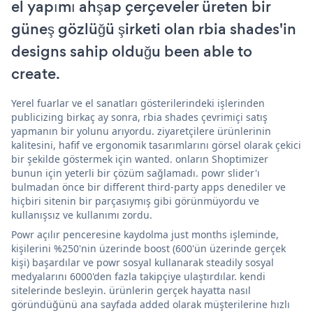
el yapımı ahşap çerçeveler üreten bir
güneş gözlüğü şirketi olan rbia shades'in
designs sahip olduğu been able to
create.
Yerel fuarlar ve el sanatları gösterilerindeki işlerinden
publicizing birkaç ay sonra, rbia shades çevrimiçi satış
yapmanın bir yolunu arıyordu. ziyaretçilere ürünlerinin
kalitesini, hafif ve ergonomik tasarımlarını görsel olarak çekici
bir şekilde göstermek için wanted. onların Shoptimizer
bunun için yeterli bir çözüm sağlamadı. powr slider'ı
bulmadan önce bir different third-party apps denediler ve
hiçbiri sitenin bir parçasıymış gibi görünmüyordu ve
kullanışsız ve kullanımı zordu.
Powr açılır penceresine kaydolma just months işleminde,
kişilerini %250'nin üzerinde boost (600'ün üzerinde gerçek
kişi) başardılar ve powr sosyal kullanarak steadily sosyal
medyalarını 6000'den fazla takipçiye ulaştırdılar. kendi
sitelerinde besleyin. ürünlerin gerçek hayatta nasıl
göründüğünü ana sayfada added olarak müşterilerine hızlı