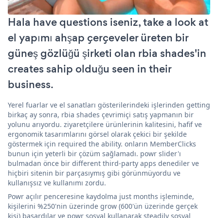
Hala have questions iseniz, take a look at
el yapımı ahşap çerçeveler üreten bir
güneş gözlüğü şirketi olan rbia shades'in
creates sahip olduğu seen in their
business.
Yerel fuarlar ve el sanatları gösterilerindeki işlerinden getting
birkaç ay sonra, rbia shades çevrimiçi satış yapmanın bir
yolunu arıyordu. ziyaretçilere ürünlerinin kalitesini, hafif ve
ergonomik tasarımlarını görsel olarak çekici bir şekilde
göstermek için required the ability. onların MemberClicks
bunun için yeterli bir çözüm sağlamadı. powr slider'ı
bulmadan önce bir different third-party apps denediler ve
hiçbiri sitenin bir parçasıymış gibi görünmüyordu ve
kullanışsız ve kullanımı zordu.
Powr açılır penceresine kaydolma just months işleminde,
kişilerini %250'nin üzerinde grow (600'ün üzerinde gerçek
kişi) başardılar ve powr sosyal kullanarak steadily sosyal