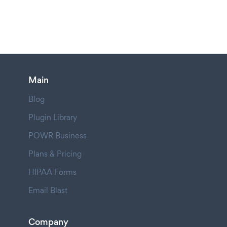
Main
Blog
Plugin Library
POWR Business
Plans & Pricing
HIPAA Forms
Email Blast
Company