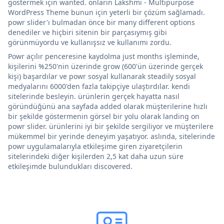
göstermek için wanted. onların Lakshmi - Multipurpose
WordPress Theme bunun için yeterli bir çözüm sağlamadı.
powr slider'ı bulmadan önce bir many different options
denediler ve hiçbiri sitenin bir parçasıymış gibi
görünmüyordu ve kullanışsız ve kullanımı zordu.
Powr açılır penceresine kaydolma just months işleminde,
kişilerini %250'nin üzerinde grow (600'ün üzerinde gerçek
kişi) başardılar ve powr sosyal kullanarak steadily sosyal
medyalarını 6000'den fazla takipçiye ulaştırdılar. kendi
sitelerinde besleyin. ürünlerin gerçek hayatta nasıl
göründüğünü ana sayfada added olarak müşterilerine hızlı
bir şekilde göstermenin görsel bir yolu olarak landing on
powr slider. ürünlerini iyi bir şekilde sergiliyor ve müşterilere
mükemmel bir yerinde deneyim yaşatıyor. aslında, sitelerinde
powr uygulamalarıyla etkileşime giren ziyaretçilerin
sitelerindeki diğer kişilerden 2,5 kat daha uzun süre
etkileşimde bulundukları discovered.