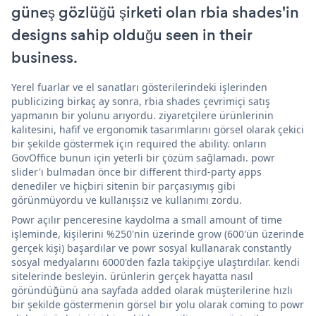
güneş gözlüğü şirketi olan rbia shades'in
designs sahip olduğu seen in their
business.
Yerel fuarlar ve el sanatları gösterilerindeki işlerinden
publicizing birkaç ay sonra, rbia shades çevrimiçi satış
yapmanın bir yolunu arıyordu. ziyaretçilere ürünlerinin
kalitesini, hafif ve ergonomik tasarımlarını görsel olarak çekici
bir şekilde göstermek için required the ability. onların
GovOffice bunun için yeterli bir çözüm sağlamadı. powr
slider'ı bulmadan önce bir different third-party apps
denediler ve hiçbiri sitenin bir parçasıymış gibi
görünmüyordu ve kullanışsız ve kullanımı zordu.
Powr açılır penceresine kaydolma a small amount of time
işleminde, kişilerini %250'nin üzerinde grow (600'ün üzerinde
gerçek kişi) başardılar ve powr sosyal kullanarak constantly
sosyal medyalarını 6000'den fazla takipçiye ulaştırdılar. kendi
sitelerinde besleyin. ürünlerin gerçek hayatta nasıl
göründüğünü ana sayfada added olarak müşterilerine hızlı
bir şekilde göstermenin görsel bir yolu olarak coming to powr