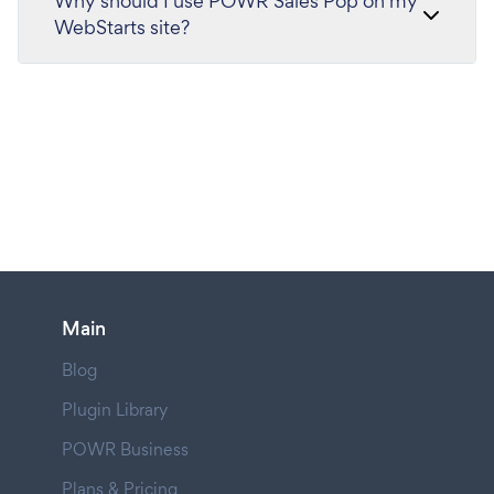
Why should I use POWR Sales Pop on my
WebStarts site?
Main
Blog
Plugin Library
POWR Business
Plans & Pricing