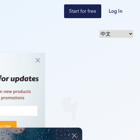
Start for free
Log In