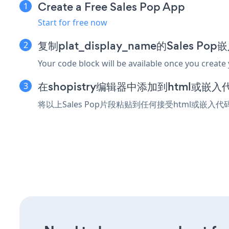
Create a Free Sales Pop App
Start for free now
复制plat_display_name的Sales Po
Your code block will be available once you create
在shopistry编辑器中添加到html或嵌
将以上Sales Pop片段粘贴到任何接受html或嵌入代码