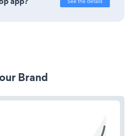
Pop app?
See the details
our Brand