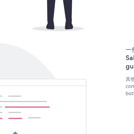
一些
S
gu
其他
com
bot