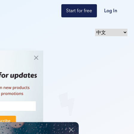
Start for free
Log In