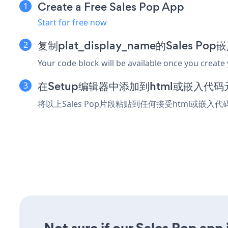
Create a Free Sales Pop App
Start for free now
复制plat_display_name的Sales Po
Your code block will be available once you create
在Setup编辑器中添加到html或嵌入代码
将以上Sales Pop片段粘贴到任何接受html或嵌入代
Not sure if our Sales Pop app 