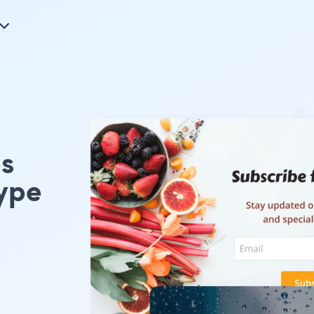
s
ype