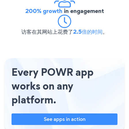
200% growth
in engagement
访客在其网站上花费了
2.5倍的时间
。
Every POWR app
works on any
platform.
See apps in action