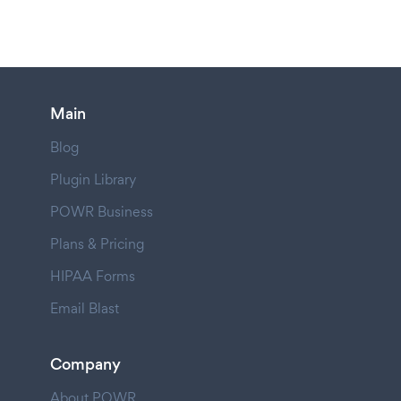
Main
Blog
Plugin Library
POWR Business
Plans & Pricing
HIPAA Forms
Email Blast
Company
About POWR