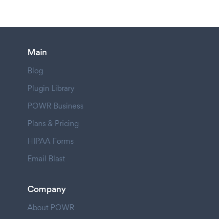
Main
Blog
Plugin Library
POWR Business
Plans & Pricing
HIPAA Forms
Email Blast
Company
About POWR