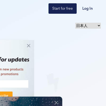
Start for free
Log In