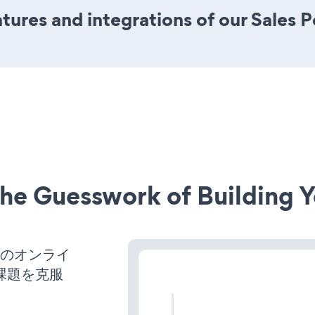
ures and integrations of our Sales 
he Guesswork of Building Y
スのオンライ
課題を克服