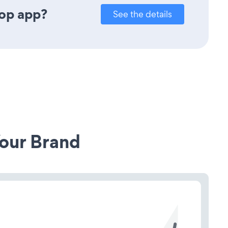
Pop app?
See the details
our Brand