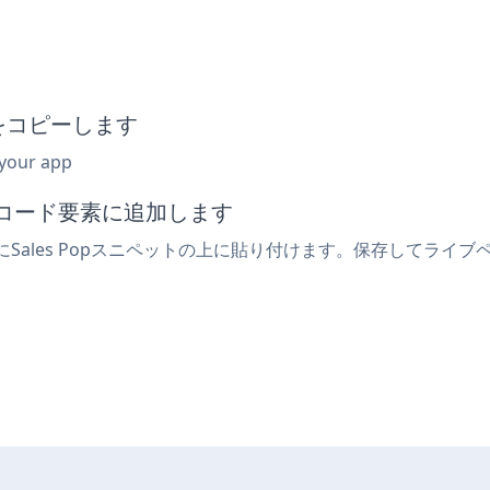
トをコピーします
 your app
みコード要素に追加します
にSales Popスニペットの上に貼り付けます。保存してライブペ