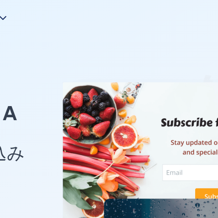
A
め込み