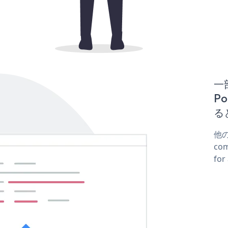
一
Po
る
他の
co
fo