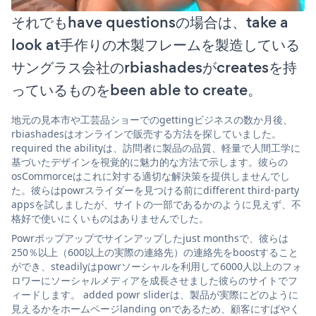
それでもhave questionsの場合は、take a
look at手作りの木製フレームを製造している
サングラス会社のrbiashadesがcreatesを持
っているものをbeen able to create。
地元の見本市や工芸品ショーでのgettingビジネスの数か月後、
rbiashadesはオンラインで販売する方法を探していました。
required the abilityは、訪問者に製品の品質、軽量で人間工学に
基づいたデザインを視覚的に魅力的な方法で示します。彼らの
osCommorceはこれに対する適切な解決策を提供しませんでし
た。彼らはpowrスライダーを見つける前にdifferent third-party
appsを試しましたが、サイトの一部であるかのように見えず、不
格好で使いにくいものはありませんでした。
Powrポップアップでサインアップしたjust monthsで、彼らは
250％以上（600以上の実際の連絡先）の連絡先をboostすること
ができ、steadilyはpowrソーシャルを利用して6000人以上のフォ
ロワーにソーシャルメディアを成長させました彼らのサイトでフ
ィードします。 added powr sliderは、製品が実際にどのように
見えるかをホームページlanding onであるため、顧客にすばやく