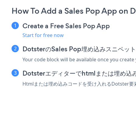
How To Add a Sales Pop App on D
Create a Free Sales Pop App
Start for free now
DotsterのSales Pop埋め込みスニペ
Your code block will be available once you create
Dotsterエディターでhtmlまたは埋
Htmlまたは埋め込みコードを受け入れるDotster