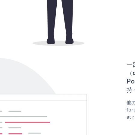
一
（d
P
持
他の
fo
at