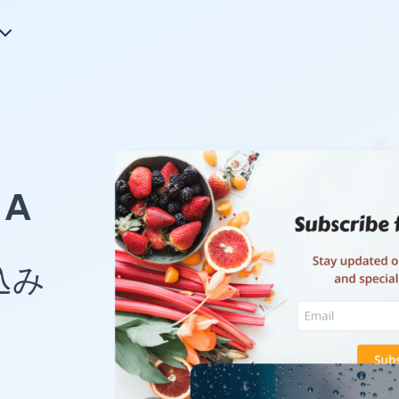
A
め込み