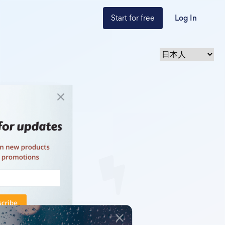
Start for free
Log In