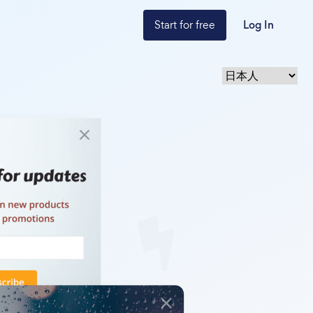
Start for free
Log In