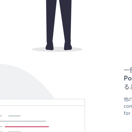
一
Po
る
他の
co
fo