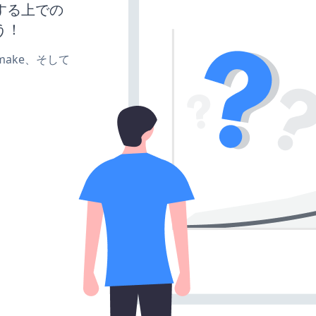
する上での
う！
e、make、そして