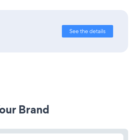
See the details
our Brand