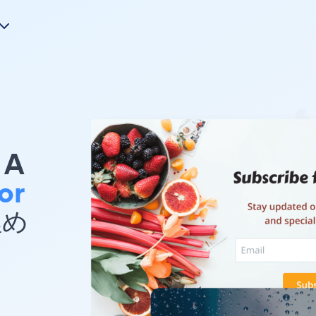
A
or
埋め