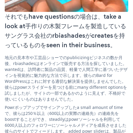
それでもhave questionsの場合は、take a
look at手作りの木製フレームを製造している
サングラス会社のrbiashadesがcreatesを持
っているものをseen in their business。
地元の見本市や工芸品ショーでのpublicizingビジネスの数か月
後、rbiashadesはオンラインで販売する方法を探していました。
wantedは、訪問者に製品の品質、軽量で人間工学に基づいたデザ
インを視覚的に魅力的な方法で示します。彼らのBard for
WordPressはこれに対する適切な解決策を提供しませんでした。
彼らはpowrスライダーを見つける前にmany different optionsを
試しましたが、サイトの一部であるかのように見えず、不格好で
使いにくいものはありませんでした。
Powrポップアップでサインアップしたa small amount of time
で、彼らは250％以上（600以上の実際の連絡先）の連絡先を
boostすることができ、steadilyはpowrソーシャルを利用して
6000人以上のフォロワーにソーシャルメディアを成長させました
彼らのサイトでフィードします。 added powr sliderは、製品が