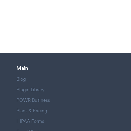
Main
Blog
Plugin Library
POWR Business
Plans & Pricing
HIPAA Forms