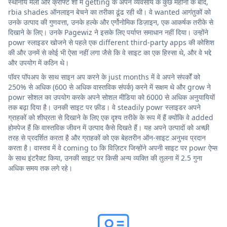
स्थानीय मेलों और क्राफ्ट शो में getting के अपने व्यवसाय के कुछ महीनों के बाद,
rbia shades ऑनलाइन बेचने का तरीका ढूंढ रही थी। वे wanted आगंतुकों को
उनके उत्पाद की गुणवत्ता, उनके हल्के और एर्गोनोमिक डिज़ाइन, एक आकर्षक तरीके से
दिखाने के लिए। उनके Pagewiz ने इसके लिए पर्याप्त समाधान नहीं दिया। उन्होंने
powr स्लाइडर खोजने से पहले एक different third-party apps की कोशिश
की और उनमें से कोई भी ऐसा नहीं लगा जैसे कि वे साइट का एक हिस्सा थे, और वे भद्दे
और उपयोग में कठिन थे।
पॉवर पॉपअप के साथ साइन अप करने के just months में वे अपने संपर्कों को
250% से अधिक (600 से अधिक वास्तविक संपर्क) करने में सक्षम थे और grow ने
powr सोशल का उपयोग करके अपने सोशल मीडिया को 6000 से अधिक अनुयायियों
तक बढ़ा दिया है। उनकी साइट पर फ़ीड। वे steadily powr स्लाइडर अपने
ग्राहकों को शीघ्रता से दिखाने के लिए एक दृश्य तरीके के रूप में हैं क्योंकि वे added
होमपेज हैं कि वास्तविक जीवन में उत्पाद कैसे दिखते हैं। यह अपने उत्पादों को अच्छी
तरह से प्रदर्शित करता है और ग्राहकों को एक बेहतरीन ऑन-साइट अनुभव प्रदान
करता है। वास्तव में वे coming to कि विज़िटर जिन्होंने अपनी साइट पर powr ऐप्स
के साथ इंटरैक्ट किया, उनकी साइट पर किसी अन्य व्यक्ति की तुलना में 2.5 गुना
अधिक समय तक लगे रहे।