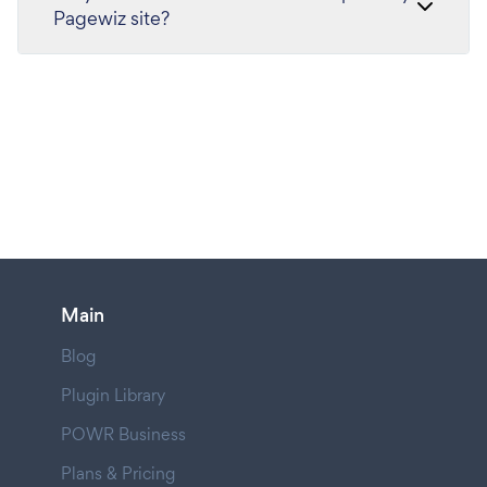
Pagewiz site?
Main
Blog
Plugin Library
POWR Business
Plans & Pricing