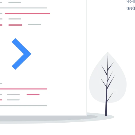
प्रय
करते