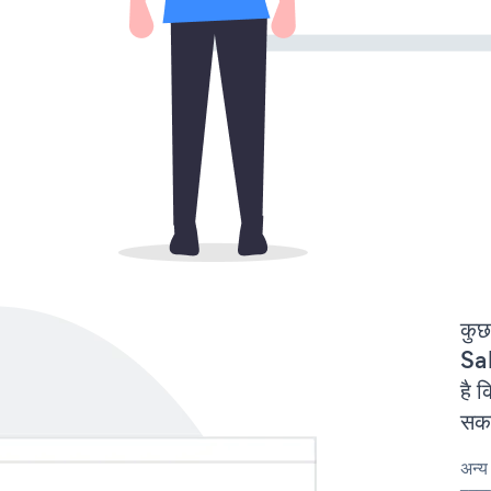
कुछ
Sa
है 
सकत
अन्य