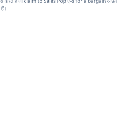
ास करते हैं जो claim to Sales Pop ऐप्स for a bargain ऑफ़र
 हैं।