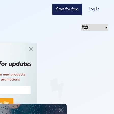
Start for free
Log In