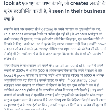
look at एक धूप का चश्मा कंपनी, जो creates लकड़ी के
फ्रेम हस्तनिर्मित करती है, में seen in their business
क्या है।
स्थानीय मेलों और क्राफ्ट शो में getting के अपने व्यवसाय के कुछ महीनों के बाद,
rbia shades ऑनलाइन बेचने का तरीका ढूंढ रही थी। वे wanted आगंतुकों को
उनके उत्पाद की गुणवत्ता, उनके हल्के और एर्गोनोमिक डिज़ाइन, एक आकर्षक तरीके से
दिखाने के लिए। उनके Muse ने इसके लिए पर्याप्त समाधान नहीं दिया। उन्होंने powr
स्लाइडर खोजने से पहले एक many different options की कोशिश की और उनमें
से कोई भी ऐसा नहीं लगा जैसे कि वे साइट का एक हिस्सा थे, और वे भद्दे और उपयोग में
कठिन थे।
पॉवर पॉपअप के साथ साइन अप करने के a small amount of time में वे अपने
संपर्कों को 250% से अधिक (600 से अधिक वास्तविक संपर्क) करने में सक्षम थे और
boost ने powr सोशल का उपयोग करके अपने सोशल मीडिया को 6000 से अधिक
अनुयायियों तक बढ़ा दिया है। उनकी साइट पर फ़ीड। वे constantly powr
स्लाइडर अपने ग्राहकों को शीघ्रता से दिखाने के लिए एक दृश्य तरीके के रूप में हैं
क्योंकि वे added होमपेज हैं कि वास्तविक जीवन में उत्पाद कैसे दिखते हैं। यह अपने
उत्पादों को अच्छी तरह से प्रदर्शित करता है और ग्राहकों को एक बेहतरीन ऑन-साइट
अनुभव प्रदान करता है। वास्तव में वे landing on कि विज़िटर जिन्होंने अपनी साइट
पर powr ऐप्स के साथ इंटरैक्ट किया, उनकी साइट पर किसी अन्य व्यक्ति की तुलना में
2.5 गुना अधिक समय तक लगे रहे।