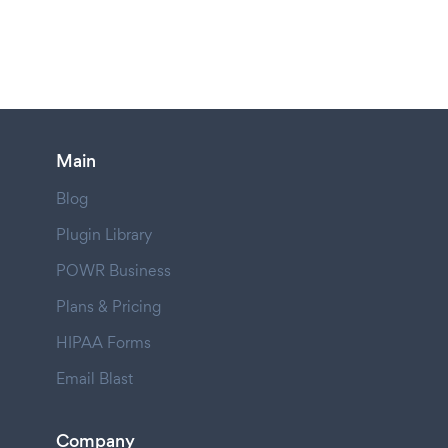
Main
Blog
Plugin Library
POWR Business
Plans & Pricing
HIPAA Forms
Email Blast
Company