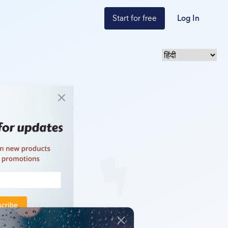
Start for free
Log In