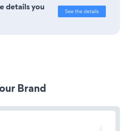
e details you
See the details
our Brand