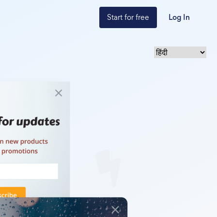
Start for free
Log In