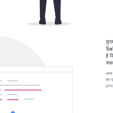
कुछ
Sa
है 
सकत
अन्य
का प
pric