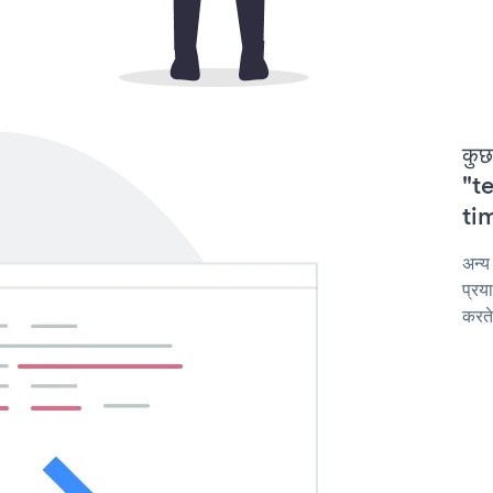
कुछ
"te
tim
अन्य
प्रय
करते