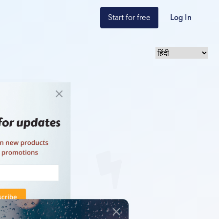
Start for free
Log In