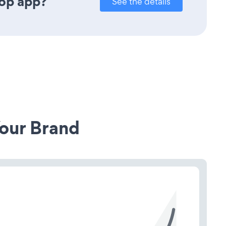
Pop app?
See the details
our Brand