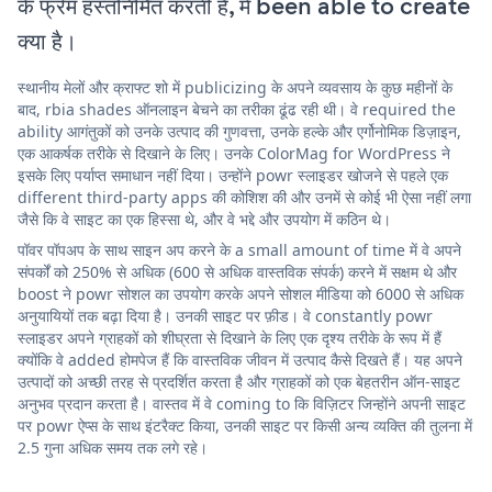
के फ्रेम हस्तनिर्मित करती है, में been able to create
क्या है।
स्थानीय मेलों और क्राफ्ट शो में publicizing के अपने व्यवसाय के कुछ महीनों के
बाद, rbia shades ऑनलाइन बेचने का तरीका ढूंढ रही थी। वे required the
ability आगंतुकों को उनके उत्पाद की गुणवत्ता, उनके हल्के और एर्गोनोमिक डिज़ाइन,
एक आकर्षक तरीके से दिखाने के लिए। उनके ColorMag for WordPress ने
इसके लिए पर्याप्त समाधान नहीं दिया। उन्होंने powr स्लाइडर खोजने से पहले एक
different third-party apps की कोशिश की और उनमें से कोई भी ऐसा नहीं लगा
जैसे कि वे साइट का एक हिस्सा थे, और वे भद्दे और उपयोग में कठिन थे।
पॉवर पॉपअप के साथ साइन अप करने के a small amount of time में वे अपने
संपर्कों को 250% से अधिक (600 से अधिक वास्तविक संपर्क) करने में सक्षम थे और
boost ने powr सोशल का उपयोग करके अपने सोशल मीडिया को 6000 से अधिक
अनुयायियों तक बढ़ा दिया है। उनकी साइट पर फ़ीड। वे constantly powr
स्लाइडर अपने ग्राहकों को शीघ्रता से दिखाने के लिए एक दृश्य तरीके के रूप में हैं
क्योंकि वे added होमपेज हैं कि वास्तविक जीवन में उत्पाद कैसे दिखते हैं। यह अपने
उत्पादों को अच्छी तरह से प्रदर्शित करता है और ग्राहकों को एक बेहतरीन ऑन-साइट
अनुभव प्रदान करता है। वास्तव में वे coming to कि विज़िटर जिन्होंने अपनी साइट
पर powr ऐप्स के साथ इंटरैक्ट किया, उनकी साइट पर किसी अन्य व्यक्ति की तुलना में
2.5 गुना अधिक समय तक लगे रहे।