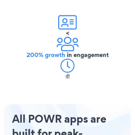
<
200% growth
in engagement
वी
All POWR apps are
built for peak-