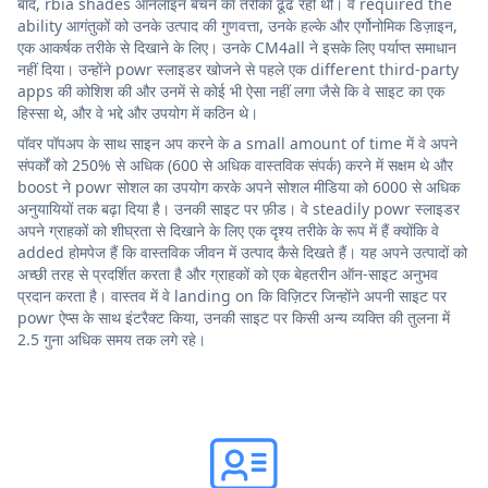
बाद, rbia shades ऑनलाइन बेचने का तरीका ढूंढ रही थी। वे required the
ability आगंतुकों को उनके उत्पाद की गुणवत्ता, उनके हल्के और एर्गोनोमिक डिज़ाइन,
एक आकर्षक तरीके से दिखाने के लिए। उनके CM4all ने इसके लिए पर्याप्त समाधान
नहीं दिया। उन्होंने powr स्लाइडर खोजने से पहले एक different third-party
apps की कोशिश की और उनमें से कोई भी ऐसा नहीं लगा जैसे कि वे साइट का एक
हिस्सा थे, और वे भद्दे और उपयोग में कठिन थे।
पॉवर पॉपअप के साथ साइन अप करने के a small amount of time में वे अपने
संपर्कों को 250% से अधिक (600 से अधिक वास्तविक संपर्क) करने में सक्षम थे और
boost ने powr सोशल का उपयोग करके अपने सोशल मीडिया को 6000 से अधिक
अनुयायियों तक बढ़ा दिया है। उनकी साइट पर फ़ीड। वे steadily powr स्लाइडर
अपने ग्राहकों को शीघ्रता से दिखाने के लिए एक दृश्य तरीके के रूप में हैं क्योंकि वे
added होमपेज हैं कि वास्तविक जीवन में उत्पाद कैसे दिखते हैं। यह अपने उत्पादों को
अच्छी तरह से प्रदर्शित करता है और ग्राहकों को एक बेहतरीन ऑन-साइट अनुभव
प्रदान करता है। वास्तव में वे landing on कि विज़िटर जिन्होंने अपनी साइट पर
powr ऐप्स के साथ इंटरैक्ट किया, उनकी साइट पर किसी अन्य व्यक्ति की तुलना में
2.5 गुना अधिक समय तक लगे रहे।